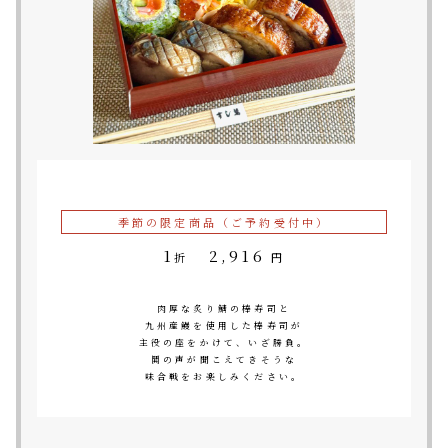
季節の限定商品（ご予約受付中）
1
2,916
折
円
肉厚な炙り鯖の棒寿司と
九州産鰻を使用した棒寿司が
主役の座をかけて、いざ勝負。
鬨の声が聞こえてきそうな
味合戦をお楽しみください。