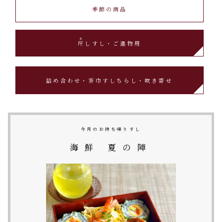
季節の商品
圧
しすし・ご進物用
詰め合わせ・茶巾すし
ちらし・吹き寄せ
今月のお持ち帰りすし
海鮮 夏の陣