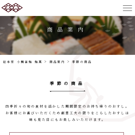
商品案内
>
>
総本家 小鯛雀鮨 鮨萬
商品案内
季節の商品
季節の商品
四季折々の旬の食材を活かした期間限定のお持ち帰りのおすし。
お客様にお喜びいただくため創意工夫の限りをこらしたおすしは
味も見た目にもお楽しみいただけます。