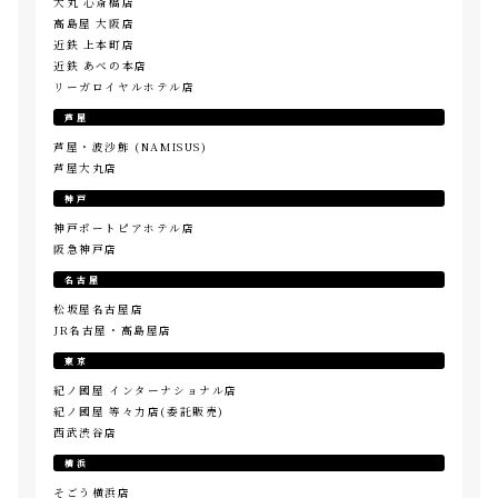
大丸 心斎橋店
高島屋 大阪店
近鉄 上本町店
近鉄 あべの本店
リーガロイヤルホテル店
芦屋
芦屋・波沙鮓 (NAMISUS)
芦屋大丸店
神戸
神戸ポートピアホテル店
阪急神戸店
名古屋
松坂屋名古屋店
JR名古屋・高島屋店
東京
紀ノ國屋 インターナショナル店
紀ノ國屋 等々力店(委託販売)
西武渋谷店
横浜
そごう横浜店